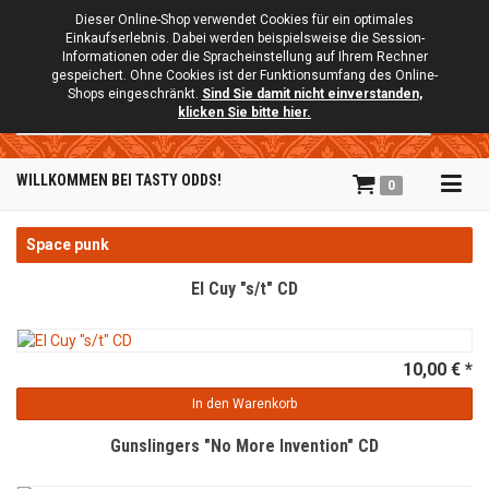
Dieser Online-Shop verwendet Cookies für ein optimales
Einkaufserlebnis. Dabei werden beispielsweise die Session-
Informationen oder die Spracheinstellung auf Ihrem Rechner
gespeichert. Ohne Cookies ist der Funktionsumfang des Online-
Shops eingeschränkt.
Sind Sie damit nicht einverstanden,
Suche
klicken Sie bitte hier.
Tog
WILLKOMMEN BEI TASTY ODDS!
0
navi
Space punk
El Cuy "s/t" CD
10,00 € *
In den Warenkorb
Gunslingers "No More Invention" CD