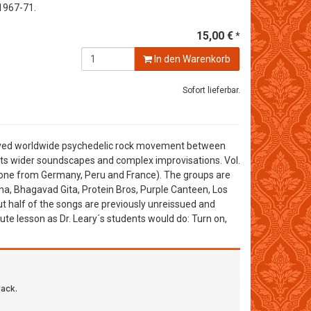
1967-71.
15,00 €
*
In den Warenkorb
Sofort lieferbar.
t-lived worldwide psychedelic rock movement between
its wider soundscapes and complex improvisations. Vol.
 one from Germany, Peru and France). The groups are
, Bhagavad Gita, Protein Bros, Purple Canteen, Los
t half of the songs are previously unreissued and
ute lesson as Dr. Leary´s students would do: Turn on,