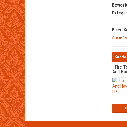
Bewert
Es liege
Einen 
Sie müs
Kunden
The T
And Hav
I