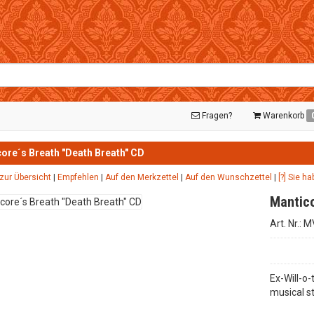
Fragen?
Warenkorb
ore´s Breath "Death Breath" CD
zur Übersicht
|
Empfehlen
|
Auf den Merkzettel
|
Auf den Wunschzettel
|
[?] Sie h
Mantico
Art. Nr.:
Ex-Will-o
musical st