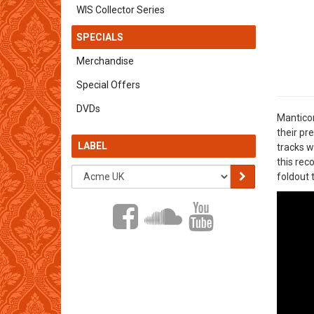
WIS Collector Series
SPECIALS
Merchandise
Special Offers
DVDs
Manticor
their pr
LABEL
tracks w
this rec
foldout 