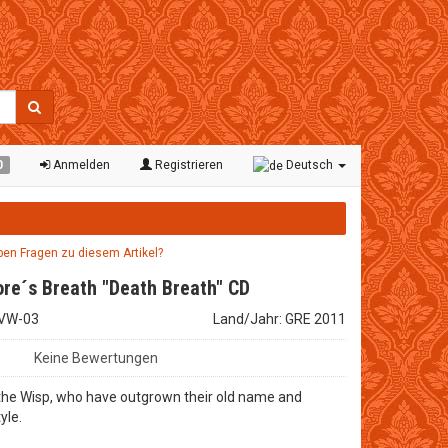
0
Anmelden
Registrieren
Deutsch
aben Fragen zu diesem Artikel?
re´s Breath "Death Breath" CD
 MVW-03
Land/Jahr: GRE 2011
Keine Bewertungen
-the Wisp, who have outgrown their old name and
yle.