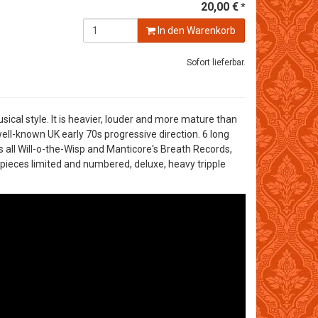
20,00 €
*
In den Warenkorb
Sofort lieferbar.
ical style. It is heavier, louder and more mature than
ell-known UK early 70s progressive direction. 6 long
s all Will-o-the-Wisp and Manticore's Breath Records,
 pieces limited and numbered, deluxe, heavy tripple