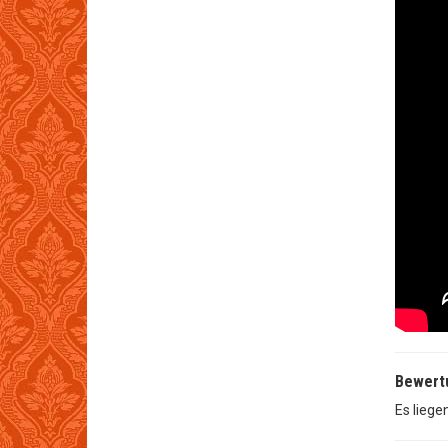
Bewert
Es liege