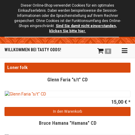
Dieser Online-Shop verwendet Cookies für ein optimales
Einkaufserlebnis. Dabei werden beispielsweise die Session-
Informationen oder die Spracheinstellung auf Ihrem Rechner
gespeichert. Ohne Cookies ist der Funktionsumfang des Online-
Shops eingeschränkt.
Sind Sie damit nicht einverstanden,
Suche
klicken Sie bitte hier.
Tog
WILLKOMMEN BEI TASTY ODDS!
0
navi
Loner folk
Glenn Faria "s/t" CD
15,00 € *
In den Warenkorb
Bruce Hamana "Hamana" CD