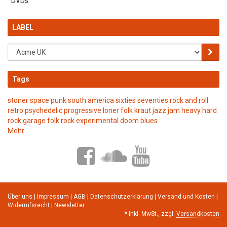
DVDs
LABEL
Tags
stoner
space punk
south america
sixties
seventies
rock and roll
retro
psychedelic
progressive
loner folk
kraut
jazz
jam
heavy
hard
rock
garage
folk rock
experimental
doom
blues
Mehr...
Über uns
|
Impressum
|
AGB
|
Datenschutzerklärung
|
Versand und Kosten
|
Widerrufsrecht
|
Newsletter
*
inkl. MwSt., zzgl.
Versandkosten