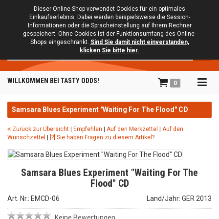
Dieser Online-Shop verwendet Cookies für ein optimales
Einkaufserlebnis. Dabei werden beispielsweise die Session-
Informationen oder die Spracheinstellung auf Ihrem Rechner
gespeichert. Ohne Cookies ist der Funktionsumfang des Online-
Shops eingeschränkt.
Sind Sie damit nicht einverstanden,
Suche
klicken Sie bitte hier.
Tog
WILLKOMMEN BEI TASTY ODDS!
0
navi
Samsara Blues Experiment "Waiting For The Flood" CD
Zurück zur Übersicht
|
Empfehlen
|
Auf den Merkzettel
|
Auf den
Wunschzettel
|
[?] Sie haben Fragen zu diesem Artikel?
Samsara Blues Experiment "Waiting For The
Flood" CD
Art. Nr.: EMCD-06
Land/Jahr: GER 2013
Keine Bewertungen