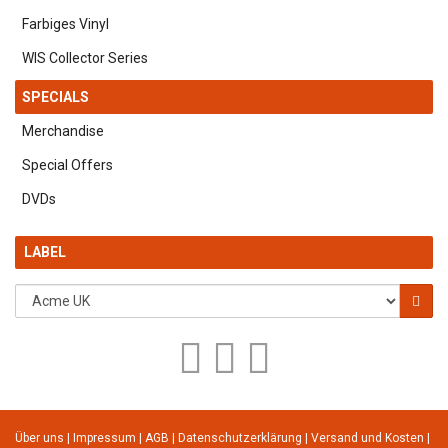
Farbiges Vinyl
WIS Collector Series
SPECIALS
Merchandise
Special Offers
DVDs
LABEL
Über uns
|
Impressum
|
AGB
|
Datenschutzerklärung
|
Versand und Kosten
|