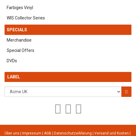
Farbiges Vinyl
WIS Collector Series
SPECIALS
Merchandise
Special Offers
DVDs
LABEL
Über uns
|
Impressum
|
AGB
|
Datenschutzerklärung
|
Versand und Kosten
|