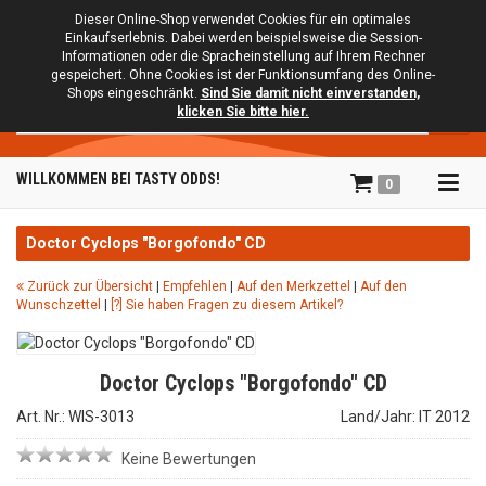
Dieser Online-Shop verwendet Cookies für ein optimales
Einkaufserlebnis. Dabei werden beispielsweise die Session-
Informationen oder die Spracheinstellung auf Ihrem Rechner
gespeichert. Ohne Cookies ist der Funktionsumfang des Online-
Shops eingeschränkt.
Sind Sie damit nicht einverstanden,
Suche
klicken Sie bitte hier.
Tog
WILLKOMMEN BEI TASTY ODDS!
0
navi
Doctor Cyclops "Borgofondo" CD
Zurück zur Übersicht
|
Empfehlen
|
Auf den Merkzettel
|
Auf den
Wunschzettel
|
[?] Sie haben Fragen zu diesem Artikel?
Doctor Cyclops "Borgofondo" CD
Art. Nr.: WIS-3013
Land/Jahr: IT 2012
Keine Bewertungen