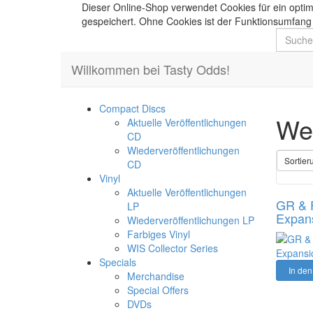
Dieser Online-Shop verwendet Cookies für ein optim
gespeichert. Ohne Cookies ist der Funktionsumfang
Suche
Willkommen bei Tasty Odds!
Compact Discs
We
Aktuelle Veröffentlichungen
CD
Wiederveröffentlichungen
Sortier
CD
Vinyl
Aktuelle Veröffentlichungen
GR & F
LP
Expans
Wiederveröffentlichungen LP
Farbiges Vinyl
WIS Collector Series
Specials
In de
Merchandise
Special Offers
DVDs