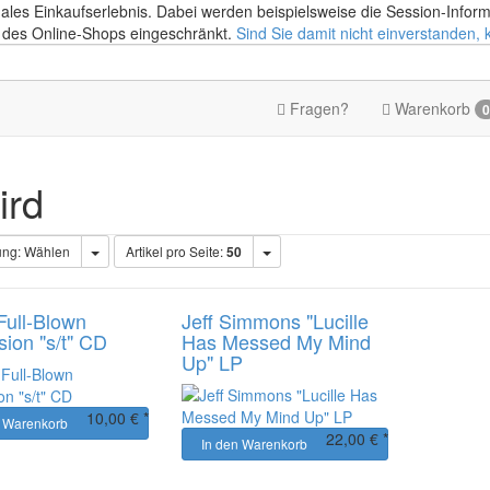
ales Einkaufserlebnis. Dabei werden beispielsweise die Session-Infor
 des Online-Shops eingeschränkt.
Sind Sie damit nicht einverstanden, kl
Fragen?
Warenkorb
0
ird
Toggle Dropdown
Toggle Dropdown
ung:
Wählen
Artikel pro Seite:
50
ull-Blown
Jeff Simmons "Lucille
ion "s/t" CD
Has Messed My Mind
Up" LP
10,00 € *
n Warenkorb
22,00 € *
In den Warenkorb