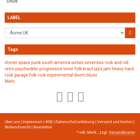
DVDs
LABEL
Tags
stoner
space punk
south america
sixties
seventies
rock and roll
retro
psychedelic
progressive
loner folk
kraut
jazz
jam
heavy
hard
rock
garage
folk rock
experimental
doom
blues
Mehr...
Über uns
|
Impressum
|
AGB
|
Datenschutzerklärung
|
Versand und Kosten
|
Widerrufsrecht
|
Newsletter
*
inkl. MwSt., zzgl.
Versandkosten