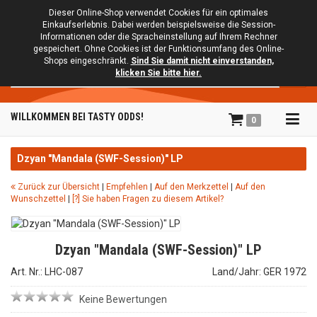
Dieser Online-Shop verwendet Cookies für ein optimales
Einkaufserlebnis. Dabei werden beispielsweise die Session-
Informationen oder die Spracheinstellung auf Ihrem Rechner
gespeichert. Ohne Cookies ist der Funktionsumfang des Online-
Shops eingeschränkt.
Sind Sie damit nicht einverstanden,
Suche
klicken Sie bitte hier.
Tog
WILLKOMMEN BEI TASTY ODDS!
0
navi
Dzyan "Mandala (SWF-Session)" LP
Zurück zur Übersicht
|
Empfehlen
|
Auf den Merkzettel
|
Auf den
Wunschzettel
|
[?] Sie haben Fragen zu diesem Artikel?
Dzyan "Mandala (SWF-Session)" LP
Art. Nr.: LHC-087
Land/Jahr: GER 1972
Keine Bewertungen