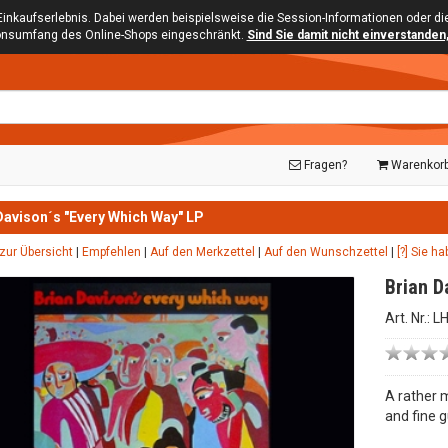
Einkaufserlebnis. Dabei werden beispielsweise die Session-Informationen oder d
ionsumfang des Online-Shops eingeschränkt.
Sind Sie damit nicht einverstanden, 
Fragen?
Warenkor
Davison´s "Every Which Way" LP
zur Übersicht
|
Empfehlen
|
Auf den Merkzettel
|
Auf den Wunschzettel
|
[?] Sie h
Brian D
Art. Nr.: 
A rather 
and fine g