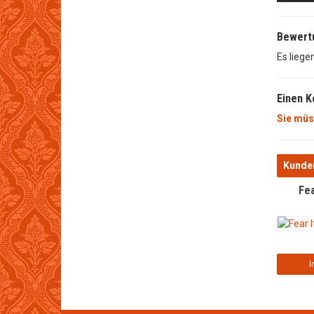
Bewert
Es liege
Einen 
Sie müs
Kunden
Fea
I