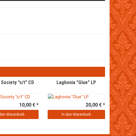
 Society "s/t" CD
Laghonia "Glue" LP
10,00 € *
20,00 € *
 den Warenkorb
In den Warenkorb