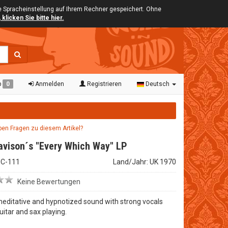
ie Spracheinstellung auf Ihrem Rechner gespeichert. Ohne
klicken Sie bitte hier.
b
0
Anmelden
Registrieren
Deutsch
aben Fragen zu diesem Artikel?
avison´s "Every Which Way" LP
LHC-111
Land/Jahr: UK 1970
Keine Bewertungen
meditative and hypnotized sound with strong vocals
uitar and sax playing.