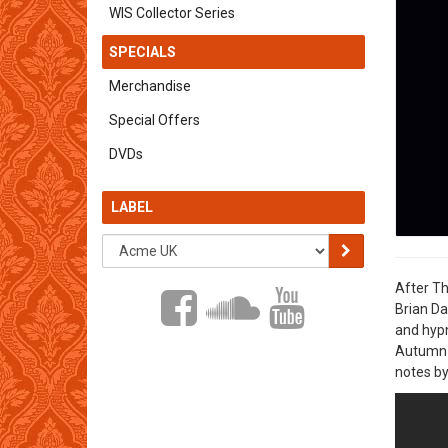
WIS Collector Series
SPECIALS
Merchandise
Special Offers
DVDs
LABEL
After Th
Brian Da
and hypn
Autumn 1
notes by