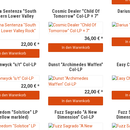
In
a Sentenza "South
Cosmic Dealer "Child Of
Darius
ern Lower Valley
Tomorrow" Col-LP + 7"
Rock" Col-LP
36,00 € *
In
22,00 € *
In den Warenkorb
n den Warenkorb
nwyck "s/t" Col-LP
Dunst "Archimedes Waffen"
Easy C
Col-LP
22,00 € *
22,00 € *
n den Warenkorb
In
In den Warenkorb
eedom "Solstice" LP
Fuzz Sagrado "A New
Fuzz 
ellow marbled)
Dimension" Col-LP
Dimens