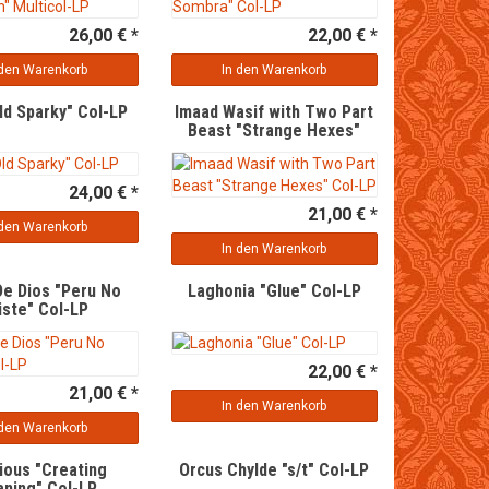
26,00 € *
22,00 € *
 den Warenkorb
In den Warenkorb
ld Sparky" Col-LP
Imaad Wasif with Two Part
Beast "Strange Hexes"
Col-LP
24,00 € *
21,00 € *
 den Warenkorb
In den Warenkorb
 De Dios "Peru No
Laghonia "Glue" Col-LP
iste" Col-LP
22,00 € *
21,00 € *
In den Warenkorb
 den Warenkorb
vious "Creating
Orcus Chylde "s/t" Col-LP
ning" Col-LP