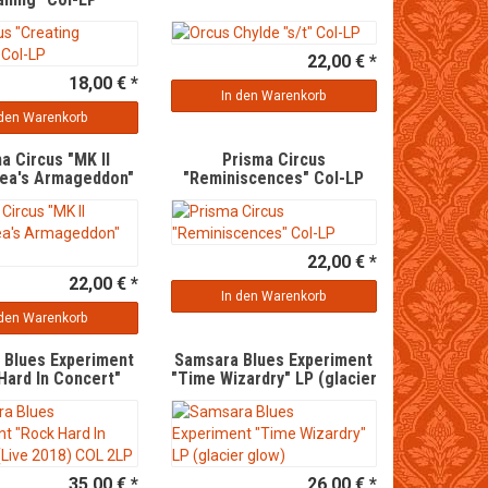
22,00 € *
18,00 € *
In den Warenkorb
 den Warenkorb
a Circus "MK II
Prisma Circus
ea's Armageddon"
"Reminiscences" Col-LP
Col-LP
22,00 € *
22,00 € *
In den Warenkorb
 den Warenkorb
 Blues Experiment
Samsara Blues Experiment
Hard In Concert"
"Time Wizardry" LP (glacier
 2018) COL 2LP
glow)
35,00 € *
26,00 € *