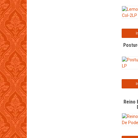
I
Postur
I
Reino 