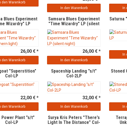
n den Warenkorb
In den Warenkorb
In
a Blues Experiment
Samsara Blues Experiment
Saturna 
me Wizardry" LP
"Time Wizardry" LP (silent
northern light)
night)
26,00 € *
26,00 € *
In
n den Warenkorb
In den Warenkorb
oat "Superstition"
Spaceship Landing "s/t"
Stoned 
Col-LP
Col-2LP
22,00 € *
32,00 € *
n den Warenkorb
In den Warenkorb
In
 Power Plant "s/t"
Surya Kris Peters "There's
Terra
Col-LP
Light In The Distance" Col-
Unk