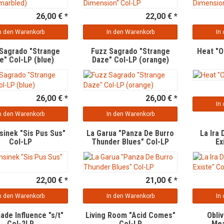
26,00 € *
22,00 € *
n den Warenkorb
In den Warenkorb
In
Sagrado "Strange
Fuzz Sagrado "Strange
Heat "O
e" Col-LP (blue)
Daze" Col-LP (orange)
26,00 € *
26,00 € *
In
n den Warenkorb
In den Warenkorb
sinek "Sis Pus Sus"
La Garua "Panza De Burro
La Ira
Col-LP
Thunder Blues" Col-LP
Ex
22,00 € *
21,00 € *
n den Warenkorb
In den Warenkorb
In
de Influence "s/t"
Living Room "Acid Comes"
Obli
Col-2LP
Col-LP
Mea