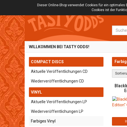
Dieser Online-Shop verwendet Cookies für ein optimales 
Cookies ist der Funkt
Suche
WILLKOMMEN BEI TASTY ODDS!
Farbig
COMPACT DISCS
Aktuelle Veröffentlichungen CD
Sortier
Wiederveröffentlichungen CD
Black
E
VINYL
Aktuelle Veröffentlichungen LP
Wiederveröffentlichungen LP
Farbiges Vinyl
I