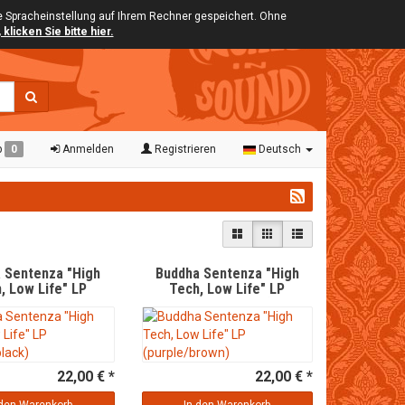
ie Spracheinstellung auf Ihrem Rechner gespeichert. Ohne
klicken Sie bitte hier.
b
0
Anmelden
Registrieren
Deutsch
 Sentenza "High
Buddha Sentenza "High
, Low Life" LP
Tech, Low Life" LP
range/black)
(purple/brown)
22,00 € *
22,00 € *