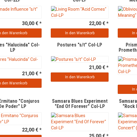
30,00 € *
22,00 € *
n den Warenkorb
In den Warenkorb
In
es "Halucinda" Col-
Postures "s/t" Col-LP
Prism
LP
Prometh
21,00 € *
21,00 € *
In den Warenkorb
n den Warenkorb
In
Ermitano "Conjuros
Samsara Blues Experiment
Samsara
De Poder" LP
"End Of Forever" Col-LP
"Rock 
(Live
22,00 € *
25,00 € *