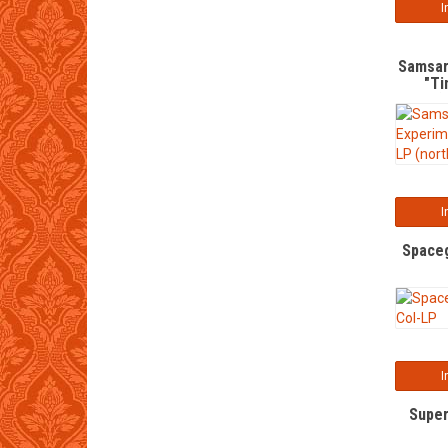
I
Samsar
"Ti
(
I
Spaceg
I
Super