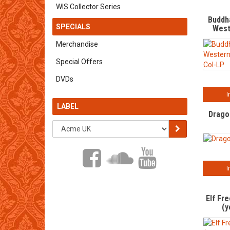
WIS Collector Series
Buddh
SPECIALS
West
Merchandise
Special Offers
DVDs
I
LABEL
Drago
I
Elf Fr
(y