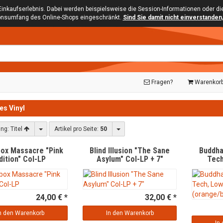
Einkaufserlebnis. Dabei werden beispielsweise die Session-Informationen oder d
ionsumfang des Online-Shops eingeschränkt.
Sind Sie damit nicht einverstanden, 
Fragen?
Warenkor
es Vinyl
Toggle Dropdown
Toggle Dropdown
ung:
Titel
Artikel pro Seite:
50
box Massacre "Pink
Blind Illusion "The Sane
Buddha
dition" Col-LP
Asylum" Col-LP + 7"
Tech
(o
24,00 € *
32,00 € *
n den Warenkorb
In den Warenkorb