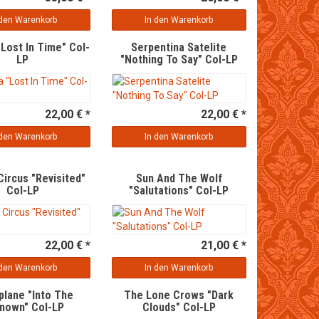
 den Warenkorb
In den Warenkorb
"Lost In Time" Col-
Serpentina Satelite
LP
"Nothing To Say" Col-LP
22,00 € *
22,00 € *
 den Warenkorb
In den Warenkorb
Circus "Revisited"
Sun And The Wolf
Col-LP
"Salutations" Col-LP
22,00 € *
21,00 € *
 den Warenkorb
In den Warenkorb
plane "Into The
The Lone Crows "Dark
nown" Col-LP
Clouds" Col-LP