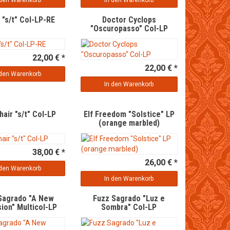
 den Warenkorb
In den Warenkorb
 "s/t" Col-LP-RE
Doctor Cyclops
"Oscuropasso" Col-LP
22,00 € *
22,00 € *
 den Warenkorb
In den Warenkorb
hair "s/t" Col-LP
Elf Freedom "Solstice" LP
(orange marbled)
38,00 € *
26,00 € *
 den Warenkorb
In den Warenkorb
Sagrado "A New
Fuzz Sagrado "Luz e
ion" Multicol-LP
Sombra" Col-LP