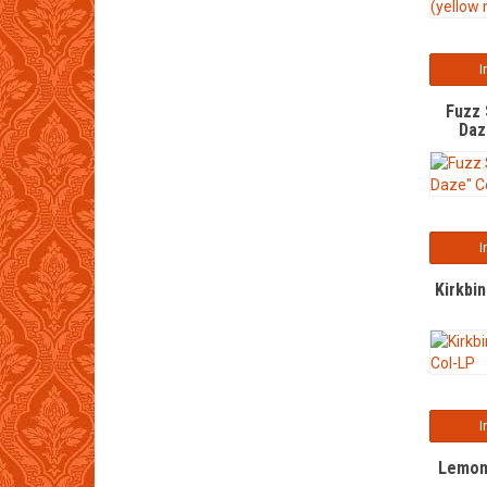
I
Fuzz 
Daz
I
Kirkbin
I
Lemona