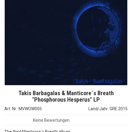
Takis Barbagalas & Manticore´s Breath
"Phosphorous Hesperus" LP
Art. Nr.: MVWOW005
Land/Jahr: GRE 2015
Keine Bewertungen
The third Manticore´s Breath album.