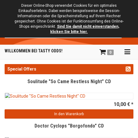
Dieser Online-Shop verwendet Cookies für ein optimales
Einkaufserlebnis. Dabei werden beispielsweise die Session-
Informationen oder die Spracheinstellung auf Ihrem Rechner
gespeichert. Ohne Cookies ist der Funktionsumfang des Online-
Shops eingeschränkt.
Sind Sie damit nicht einverstanden,
Suche
klicken Sie bitte hier.
Tog
WILLKOMMEN BEI TASTY ODDS!
0
navi
Special Offers
Soulitude "So Came Restless Night" CD
10,00 € *
In den Warenkorb
Doctor Cyclops "Borgofondo" CD