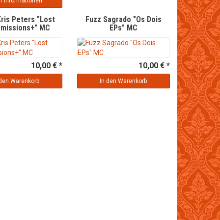
r Informationen
Kris Peters "Lost
Fuzz Sagrado "Os Dois
smissions+" MC
EPs" MC
10,00 € *
10,00 € *
 den Warenkorb
In den Warenkorb