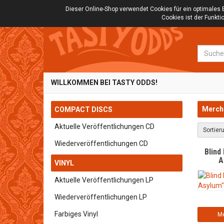
Dieser Online-Shop verwendet Cookies für ein optimales 
Cookies ist der Funkt
Suche
WILLKOMMEN BEI TASTY ODDS!
Merch
COMPACT DISCS
Aktuelle Veröffentlichungen CD
Sortier
Wiederveröffentlichungen CD
Blind
A
VINYL
Aktuelle Veröffentlichungen LP
Wiederveröffentlichungen LP
Farbiges Vinyl
Me