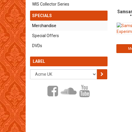
WIS Collector Series
Samsar
SPECIALS
"
Merchandise
Special Offers
DVDs
Me
LABEL