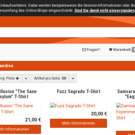
Einkaufserlebnis. Dabei werden beispielsweise die Session-Informationen oder d
ionsumfang des Online-Shops eingeschränkt.
Sind Sie damit nicht einverstanden, 
Fragen?
Warenkorb
andise
Toggle Dropdown
Toggle Dropdown
ung:
Preis
Artikel pro Seite:
50
 Illusion "The Sane
Fuzz Sagrado T-Shirt
Samsara
sylum" T-Shirt
"Eag
20,00 €
21,00 €
Mehr Informationen
hr Informationen