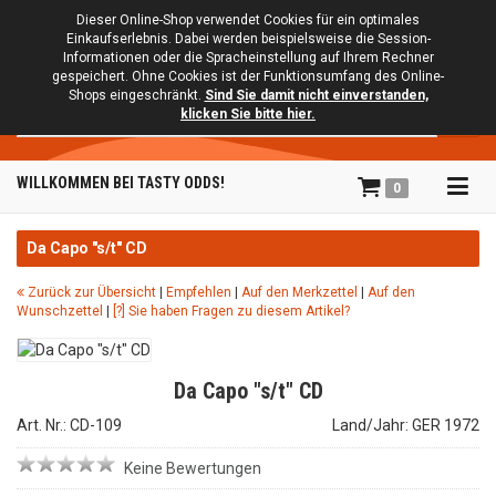
Dieser Online-Shop verwendet Cookies für ein optimales
Einkaufserlebnis. Dabei werden beispielsweise die Session-
Informationen oder die Spracheinstellung auf Ihrem Rechner
gespeichert. Ohne Cookies ist der Funktionsumfang des Online-
Shops eingeschränkt.
Sind Sie damit nicht einverstanden,
Suche
klicken Sie bitte hier.
Tog
WILLKOMMEN BEI TASTY ODDS!
0
navi
Da Capo "s/t" CD
Zurück zur Übersicht
|
Empfehlen
|
Auf den Merkzettel
|
Auf den
Wunschzettel
|
[?] Sie haben Fragen zu diesem Artikel?
Da Capo "s/t" CD
Art. Nr.: CD-109
Land/Jahr: GER 1972
Keine Bewertungen