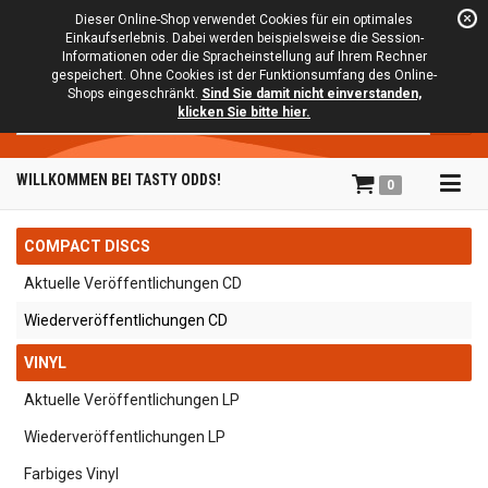
Dieser Online-Shop verwendet Cookies für ein optimales
Einkaufserlebnis. Dabei werden beispielsweise die Session-
Informationen oder die Spracheinstellung auf Ihrem Rechner
gespeichert. Ohne Cookies ist der Funktionsumfang des Online-
Shops eingeschränkt.
Sind Sie damit nicht einverstanden,
Suche
klicken Sie bitte hier.
Tog
WILLKOMMEN BEI TASTY ODDS!
0
navi
COMPACT DISCS
Aktuelle Veröffentlichungen CD
Wiederveröffentlichungen CD
VINYL
Aktuelle Veröffentlichungen LP
Wiederveröffentlichungen LP
Farbiges Vinyl