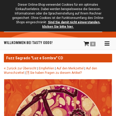
Dieser Online-Shop verwendet Cookies für ein optimales
Einkaufserlebnis. Dabei werden beispielsweise die Session-
Informationen oder die Spracheinstellung auf Ihrem Rechner
gespeichert. Ohne Cookies ist der Funktionsumfang des Online-
Shops eingeschränkt.
Sind Sie damit nicht einverstanden,
Suche
klicken Sie bitte hier.
Tog
WILLKOMMEN BEI TASTY ODDS!
0
navi
Fuzz Sagrado "Luz e Sombra" CD
Zurück zur Übersicht
|
Empfehlen
|
Auf den Merkzettel
|
Auf den
Wunschzettel
|
[?] Sie haben Fragen zu diesem Artikel?