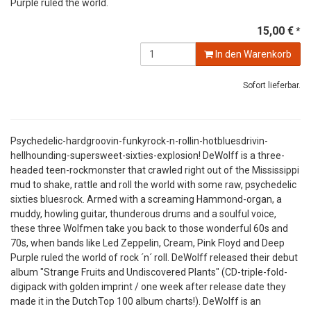
Purple ruled the world.
15,00 €
*
In den Warenkorb
Sofort lieferbar.
Psychedelic-hardgroovin-funkyrock-n-rollin-hotbluesdrivin-
hellhounding-supersweet-sixties-explosion! DeWolff is a three-
headed teen-rockmonster that crawled right out of the Mississippi
mud to shake, rattle and roll the world with some raw, psychedelic
sixties bluesrock. Armed with a screaming Hammond-organ, a
muddy, howling guitar, thunderous drums and a soulful voice,
these three Wolfmen take you back to those wonderful 60s and
70s, when bands like Led Zeppelin, Cream, Pink Floyd and Deep
Purple ruled the world of rock ´n´ roll. DeWolff released their debut
album "Strange Fruits and Undiscovered Plants" (CD-triple-fold-
digipack with golden imprint / one week after release date they
made it in the DutchTop 100 album charts!). DeWolff is an