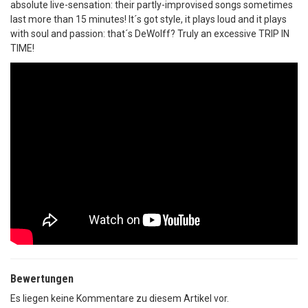
absolute live-sensation: their partly-improvised songs sometimes
last more than 15 minutes! It´s got style, it plays loud and it plays
with soul and passion: that´s DeWolff? Truly an excessive TRIP IN
TIME!
Bewertungen
Es liegen keine Kommentare zu diesem Artikel vor.